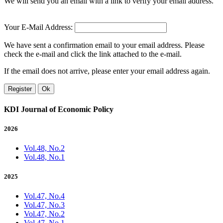
We will send you an email with a link to verify your email address.
Your E-Mail Address:
We have sent a confirmation email to your email address. Please
check the e-mail and click the link attached to the e-mail.
If the email does not arrive, please enter your email address again.
Register
Ok
KDI Journal of Economic Policy
2026
Vol.48, No.2
Vol.48, No.1
2025
Vol.47, No.4
Vol.47, No.3
Vol.47, No.2
Vol.47, No.1