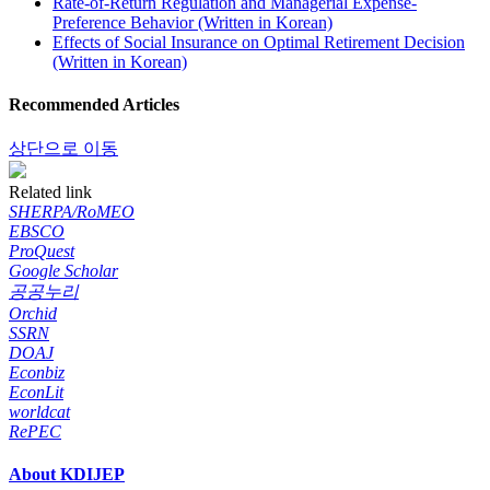
Rate-of-Return Regulation and Managerial Expense-
Preference Behavior (Written in Korean)
Effects of Social Insurance on Optimal Retirement Decision
(Written in Korean)
Recommended Articles
상단으로 이동
Related link
SHERPA/RoMEO
EBSCO
ProQuest
Google Scholar
공공누리
Orchid
SSRN
DOAJ
Econbiz
EconLit
worldcat
RePEC
About KDIJEP