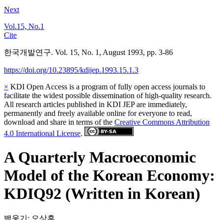
Next
Vol.15, No.1
Cite
한국개발연구. Vol. 15, No. 1, August 1993, pp. 3-86
https://doi.org/10.23895/kdijep.1993.15.1.3
×
KDI Open Access is a program of fully open access journals to
facilitate the widest possible dissemination of high-quality research.
All research articles published in KDI JEP are immediately,
permanently and freely available online for everyone to read,
download and share in terms of the
Creative Commons Attribution
4.0 International License
.
A Quarterly Macroeconomic
Model of the Korean Economy:
KDIQ92 (Written in Korean)
백웅기
;
오상훈