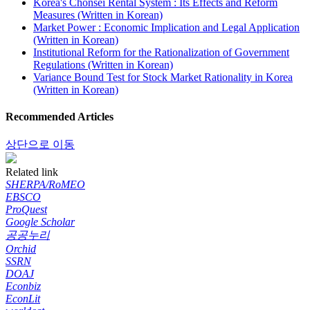
Korea's Chonsei Rental System : Its Effects and Reform
Measures (Written in Korean)
Market Power : Economic Implication and Legal Application
(Written in Korean)
Institutional Reform for the Rationalization of Government
Regulations (Written in Korean)
Variance Bound Test for Stock Market Rationality in Korea
(Written in Korean)
Recommended Articles
상단으로 이동
Related link
SHERPA/RoMEO
EBSCO
ProQuest
Google Scholar
공공누리
Orchid
SSRN
DOAJ
Econbiz
EconLit