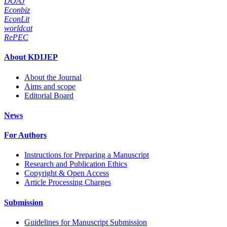
DOAJ
Econbiz
EconLit
worldcat
RePEC
About KDIJEP
About the Journal
Aims and scope
Editorial Board
News
For Authors
Instructions for Preparing a Manuscript
Research and Publication Ethics
Copyright & Open Access
Article Processing Charges
Submission
Guidelines for Manuscript Submission