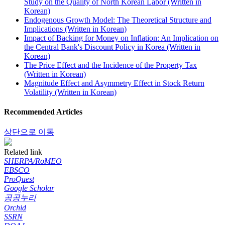
Study on the Quality of North Korean Labor (Written in
Korean)
Endogenous Growth Model: The Theoretical Structure and
Implications (Written in Korean)
Impact of Backing for Money on Inflation: An Implication on
the Central Bank's Discount Policy in Korea (Written in
Korean)
The Price Effect and the Incidence of the Property Tax
(Written in Korean)
Magnitude Effect and Asymmetry Effect in Stock Return
Volatility (Written in Korean)
Recommended Articles
상단으로 이동
Related link
SHERPA/RoMEO
EBSCO
ProQuest
Google Scholar
공공누리
Orchid
SSRN