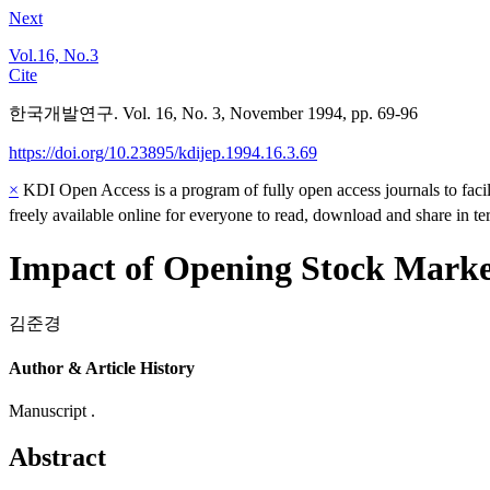
Next
Vol.16, No.3
Cite
한국개발연구. Vol. 16, No. 3, November 1994, pp. 69-96
https://doi.org/10.23895/kdijep.1994.16.3.69
×
KDI Open Access is a program of fully open access journals to facili
freely available online for everyone to read, download and share in t
Impact of Opening Stock Marke
김준경
Author & Article History
Manuscript .
Abstract