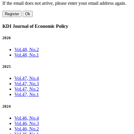
If the email does not arrive, please enter your email address again.
Register
Ok
KDI Journal of Economic Policy
2026
Vol.48, No.2
Vol.48, No.1
2025
Vol.47, No.4
Vol.47, No.3
Vol.47, No.2
Vol.47, No.1
2024
Vol.46, No.4
Vol.46, No.3
Vol.46, No.2