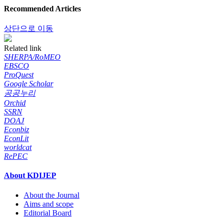
Recommended Articles
상단으로 이동
Related link
SHERPA/RoMEO
EBSCO
ProQuest
Google Scholar
공공누리
Orchid
SSRN
DOAJ
Econbiz
EconLit
worldcat
RePEC
About KDIJEP
About the Journal
Aims and scope
Editorial Board