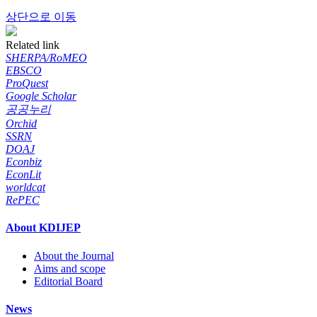
상단으로 이동
Related link
SHERPA/RoMEO
EBSCO
ProQuest
Google Scholar
공공누리
Orchid
SSRN
DOAJ
Econbiz
EconLit
worldcat
RePEC
About KDIJEP
About the Journal
Aims and scope
Editorial Board
News