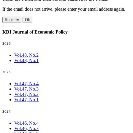
If the email does not arrive, please enter your email address again.
Register
Ok
KDI Journal of Economic Policy
2026
Vol.48, No.2
Vol.48, No.1
2025
Vol.47, No.4
Vol.47, No.3
Vol.47, No.2
Vol.47, No.1
2024
Vol.46, No.4
Vol.46, No.3