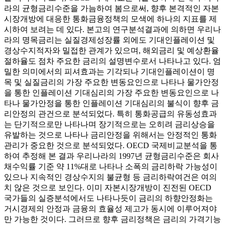
라의 균형금리수준을 가늠하여 봄으로써, 향후 본격적인 자본
시장개방에 대응한 통화금융정책의 모색에 하나의 지표를 제
시하여 보려는 데 있다. 본고의 연구분석결과에 의하면 우리나
라의 명목금리는 실질경제성장률 외에도 기대인플레이션 및
경상수지적자와 밀접한 관계가 있으며, 해외금리 및 예상환율
절하율도 점차 주요한 금리의 설명변수로서 나타나고 있다. 엄
밀한 의미에서의 피셔효과는 기각되나 기대인플레이션이 명
목 및 실질금리의 가장 주요한 변동요인으로 나타나 물가안정
을 통한 인플레이션 기대심리의 가장 주요한 변동요인으로 나
타나 물가안정을 통한 인플레이션 기대심리의 불식이 향후 금
리안정의 관건으로 분석되었다. 특히 통화공급의 유동성효과
는 단기적으로만 나타나며 장기적으로는 오히려 금리상승을
유발하는 것으로 나타나 금리안정을 위해서는 안정적인 통화
관리가 중요한 것으로 분석되었다. OECD 국제비교분석을 통
하여 추정해 본 결과 우리나라의 1997년 균형금리수준은 회사
채수익률 기준 약 11%대로 나타나 소폭의 금리하락 가능성이
있으나 지속적인 경상수지의 불균형 등 금리하락여건은 여의
치 않은 것으로 보인다. 이미 자본시장개방이 진전된 OECD
국가들의 실증분석에서도 나타나듯이 금리의 하향안정화는
거시경제의 안정과 금융의 효율성 제고가 동시에 이루어져야
만 가능한 것이다. 그러므로 향후 금리정책은 금리의 가격기능