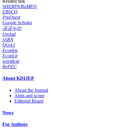
Related link
SHERPA/RoMEO
EBSCO
ProQuest
Google Scholar
공공누리
Orchid
SSRN
DOAJ
Econbiz
EconLit
worldcat
RePEC
About KDIJEP
About the Journal
Aims and scope
Editorial Board
News
For Authors