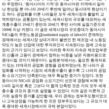
라 주장한다. ‘동아시아의 기적’은 동아시아란 지역에서 일어
난 현상일 뿐 아니라 20세기 후반에 일어난 동시대적 현상이기
도 하다. 공업화를 이룬 나라들은 모두 세계시장과 활발히 교
역하였다는 공통점이 있는데, 세계시장의 규모를 대표하는 세
계총수출이 19세기 중반과 20세기 후반 사이에 실질기준으로
100배 이상 커졌다. 이 글은 세계시장의 규모증대가 동아시아
NICs들의 무한노동공급(unlimited supply of labor)이 존재하는
경제에서는 세계시장 상대가격이 불변인 한 제조업 내 노동집
약도가 높은 산업에 대한 투자유인이 지속된다는 점에 고속성
장의 근거가 있다고 보았다. 이러한 투자의 지속은 제조업부문
의 산출과 고용이 경제에서 점하는 비중을 낮은 자원비용으로
증대시킬 것이기 때문이다. 실증분석에서는, 필요한 통계자료
가 있는 19개국의 공업화 경험을 검토하였는데, 한 나라가 공
업화를 시작하는 시점의 세계총수출이 클수록 그 나라의 공업
화 소요기간이 단축된다는 매우 확실한 증거가 있었다. 또한
동아시아 NICs의 공업화 소요기간이 선진국 경험에 비해 약
1/4의 길이로 혹은 그보다 더 짧게 단축된 것은 거의 모두 세계
총수출 규모의 증가로 설명될 수 있었다. 이와 같은 이론적 근
거와 실증적 증거를 감안할 때, 우리 경제는 정부주도형이었으
나 고속성장을 가능하게 한 것은 정부주도보다는 그 규모가 대
폭 증대한 세계시장에서의 국제 분업이었다.