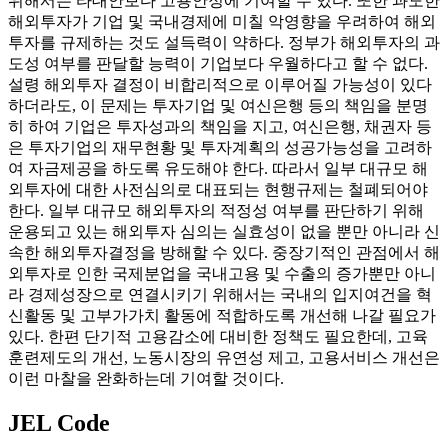
위해서는 타대안보다 고용안정에 기여할 수 있다. 또한 과도한
해외투자가 기업 및 국내경제에 미칠 악영향을 우려하여 해외
투자를 규제하는 것도 설득력이 약하다. 정부가 해외투자의 과
도성 여부를 판달할 능력이 기업보다 우월하다고 할 수 없다.
설령 해외투자 결정이 비합리적으로 이루어질 가능성이 있다
하더라도, 이 문제는 투자기업 및 여신은행 등의 책임을 분명
히 하여 기업은 투자성과의 책임을 지고, 여신은행, 채권자 등
은 투자기업의 재무현황 및 투자계획의 성공가능성을 고려하
여 자금제공을 하도록 유도해야 한다. 따라서 일부 대규모 해
외투자에 대한 사전심의로 대표되는 현행규제는 철폐되어야
한다. 일부 대규모 해외투자의 적정성 여부를 판단하기 위해
운용되고 있는 해외투자 심의는 실효성이 없을 뿐만 아니라 신
속한 해외투자결정을 방해할 수 있다. 중장기적인 관점에서 해
외투자로 인한 국제분업을 국내고용 및 수출의 증가뿐만 아니
라 경제성장으로 연결시키기 위해서는 국내의 입지여건을 혁
신활동 및 고부가가치 활동에 적합하도록 개선해 나갈 필요가
있다. 한편 단기적 고용감소에 대비한 정책도 필요한데, 고육
훈련제도의 개선, 노동시장의 유연성 제고, 고용서비스 개선은
이런 마찰을 완화하는데 기여할 것이다.
JEL Code