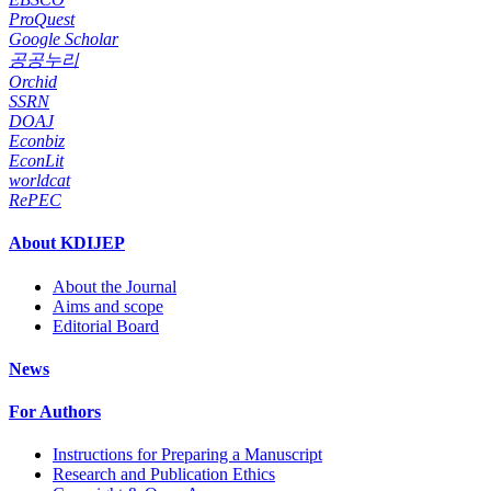
ProQuest
Google Scholar
공공누리
Orchid
SSRN
DOAJ
Econbiz
EconLit
worldcat
RePEC
About KDIJEP
About the Journal
Aims and scope
Editorial Board
News
For Authors
Instructions for Preparing a Manuscript
Research and Publication Ethics