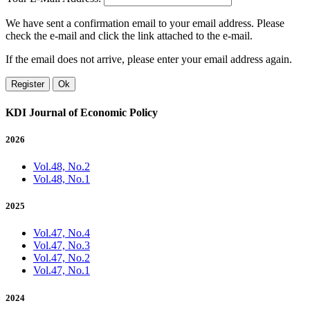
We have sent a confirmation email to your email address. Please
check the e-mail and click the link attached to the e-mail.
If the email does not arrive, please enter your email address again.
Register
Ok
KDI Journal of Economic Policy
2026
Vol.48, No.2
Vol.48, No.1
2025
Vol.47, No.4
Vol.47, No.3
Vol.47, No.2
Vol.47, No.1
2024