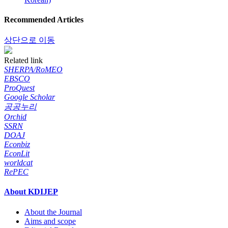
Recommended Articles
상단으로 이동
Related link
SHERPA/RoMEO
EBSCO
ProQuest
Google Scholar
공공누리
Orchid
SSRN
DOAJ
Econbiz
EconLit
worldcat
RePEC
About KDIJEP
About the Journal
Aims and scope