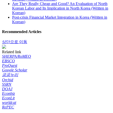
Are They Really Cheap and Good? An Evaluation of North
Korean Labor and Its Implication in North Korea (Written in
Korean)
Post-crisis Financial Market Integration in Korea (Written in
Korean)
Recommended Articles
상단으로 이동
Related link
SHERPA/RoMEO
EBSCO
ProQuest
Google Scholar
공공누리
Orchid
SSRN
DOAJ
Econbiz
EconLit
worldcat
RePEC