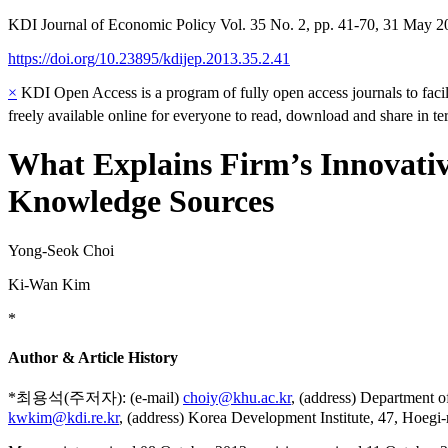
KDI Journal of Economic Policy
Vol.
35
No.
2
,
pp.
41-70
,
31 May 2
https://doi.org/10.23895/kdijep.2013.35.2.41
×
KDI Open Access is a program of fully open access journals to facili
freely available online for everyone to read, download and share in t
What Explains Firm’s Innovativ
Knowledge Sources
Yong-Seok Choi
Ki-Wan Kim
*
Author & Article History
*최용석(주저자): (e-mail)
choiy@khu.ac.kr
, (address) Departmen
kwkim@kdi.re.kr
, (address) Korea Development Institute, 47, Hoeg