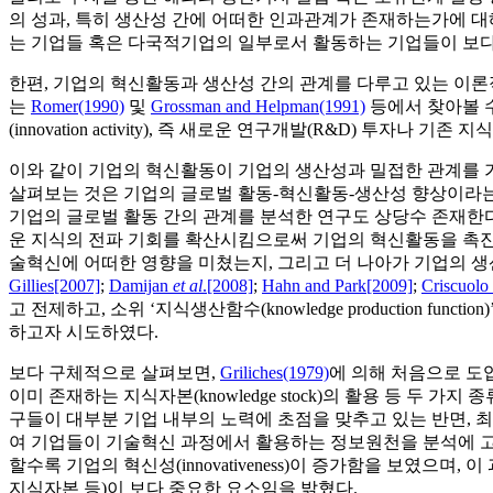
의 성과, 특히 생산성 간에 어떠한 인과관계가 존재하는가에 대
는 기업들 혹은 다국적기업의 일부로서 활동하는 기업들이 보다
한편, 기업의 혁신활동과 생산성 간의 관계를 다루고 있는 이론
는
Romer(1990)
및
Grossman and Helpman(1991)
등에서 찾아볼 수
(innovation activity), 즉 새로운 연구개발(R&D) 투자
이와 같이 기업의 혁신활동이 기업의 생산성과 밀접한 관계를 
살펴보는 것은 기업의 글로벌 활동­­-혁신활동-­생산성 향상이
기업의 글로벌 활동 간의 관계를 분석한 연구도 상당수 존재한
운 지식의 전파 기회를 확산시킴으로써 기업의 혁신활동을 촉진
술혁신에 어떠한 영향을 미쳤는지, 그리고 더 나아가 기업의 
Gillies[2007]
;
Damijan
et al
.[2008]
;
Hahn and Park[2009]
;
Criscuolo
고 전제하고, 소위 ‘지식생산함수(knowledge production
하고자 시도하였다.
보다 구체적으로 살펴보면,
Griliches(1979)
에 의해 처음으로 도입된
이미 존재하는 지식자본(knowledge stock)의 활용 등 두 가
구들이 대부분 기업 내부의 노력에 초점을 맞추고 있는 반면,
여 기업들이 기술혁신 과정에서 활용하는 정보원천을 분석에 
할수록 기업의 혁신성(innovativeness)이 증가함을 보였
지식자본 등)이 보다 중요한 요소임을 밝혔다.