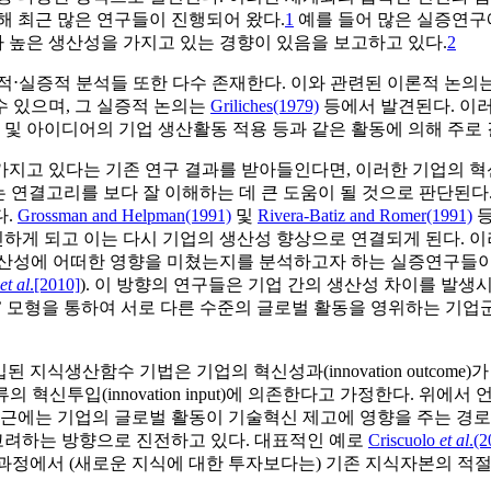
해 최근 많은 연구들이 진행되어 왔다.
1
예를 들어 많은 실증연
 높은 생산성을 가지고 있는 경향이 있음을 보고하고 있다.
2
적⋅실증적 분석들 또한 다수 존재한다. 이와 관련된 이론적 논의
 있으며, 그 실증적 논의는
Griliches(1979)
등에서 발견된다. 이
나 기존 지식 및 아이디어의 기업 생산활동 적용 등과 같은 활동에 의해 주로
가지고 있다는 기존 연구 결과를 받아들인다면, 이러한 기업의 
라는 연결고리를 보다 잘 이해하는 데 큰 도움이 될 것으로 판단된
다.
Grossman and Helpman(1991)
및
Rivera-Batiz and Romer(1991)
등
하게 되고 이는 다시 기업의 생산성 향상으로 연결되게 된다. 이
생산성에 어떠한 영향을 미쳤는지를 분석하고자 하는 실증연구들이
et al
.[2010]
). 이 방향의 연구들은 기업 간의 생산성 차이를 발생시키
 function)’ 모형을 통하여 서로 다른 수준의 글로벌 활동을 영위
 지식생산함수 기법은 기업의 혁신성과(innovation outcome)
지 종류의 혁신투입(innovation input)에 의존한다고 가정한다
 최근에는 기업의 글로벌 활동이 기술혁신 제고에 영향을 주는 경
고려하는 방향으로 진전하고 있다. 대표적인 예로
Criscuolo
et al
.(2
으며, 이 과정에서 (새로운 지식에 대한 투자보다는) 기존 지식자본의