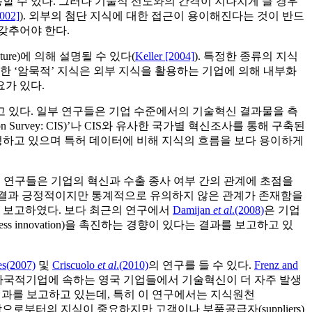
할 수 있다. 그러나 기술적 선도와의 간격이 지나치게 클 경우
2002]
). 외부의 첨단 지식에 대한 접근이 용이해진다는 것이 반드
갖추어야 한다.
re)에 의해 설명될 수 있다(
Keller [2004]
). 특정한 종류의 지식
러한 ‘암묵적’ 지식은 외부 지식을 활용하는 기업에 의해 내부화
가 있다.
 있다. 일부 연구들은 기업 수준에서의 기술혁신 결과물을 측
Survey: CIS)’나 CIS와 유사한 국가별 혁신조사를 통해 구축된
정하고 있으며 특허 데이터에 비해 지식의 흐름을 보다 용이하게
연구들은 기업의 혁신과 수출 종사 여부 간의 관계에 초점을
한 결과 긍정적이지만 통계적으로 유의하지 않은 관계가 존재함을
 보고하였다. 보다 최근의 연구에서
Damijan
et al
.(2008)
은 기업
ss innovation)을 촉진하는 경향이 있다는 결과를 보고하고 있
ies(2007)
및
Criscuolo
et al
.(2010)
의 연구를 들 수 있다.
Frenz and
 다국적기업에 속하는 영국 기업들에서 기술혁신이 더 자주 발생
과를 보고하고 있는데, 특히 이 연구에서는 지식원천
학으로부터의 지식이 중요하지만 고객이나 부품공급자(suppliers)