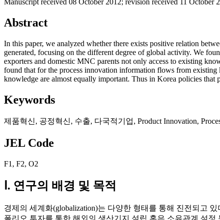
Manuscript received 08 October 2012
;
revision received 11 October 
Abstract
In this paper, we analyzed whether there exists positive relation betwe
generated, focusing on the different degree of global activity. We fo
exporters and domestic MNC parents not only access to existing know
found that for the process innovation information flows from existin
knowledge are almost equally important. Thus in Korea policies that 
Keywords
제품혁신
,
공정혁신
,
수출
,
다국적기업
,
Product Innovation
,
Proce
JEL Code
F1
,
F2
,
O2
Ⅰ. 연구의 배경 및 목적
경제의 세계화(globalization)는 다양한 형태를 통해 진전되고 있
폴리오 투자를 통한 해외의 생산기지 설립 혹은 소유관계 설정 등 다양