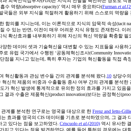
과 외국인직접투자(FDI)는 지식의 전달을 촉진하는 경로로 작용
absorptive capacity)’ 역시 매우 중요하다(
Furman
et al
.[
후발국들은 외부 지식을 적절하게 활용하기 위해 스스로의 역량을 
의를 지니는데, 이는 이론적으로 지식의 암묵적 속성(tacit natu
질 수 있는 반면, 이전이 매우 어려운 지식 유형도 존재한다. 이
지식 확산효과를 내부화하기 위해 자신의 혁신 역량을 확충할 필요
다양한 데이터 셋과 기술혁신을 대변할 수 있는 지표들을 사용하고
 국가에서 수행된 ‘공동체혁신조사(Community Innovation 
장단점을 지니고 있는데, 특히 후자는 기업의 혁신활동을 직접 측
여 혁신활동과 관심 변수들 간의 관계를 분석해 왔다.
10
상당수의 
중 혁신적 제품의 비중과 수출활동 종사 여부 간의 관계를 분석
중도가 혁신 발생에 통계적으로 유의한 정의 효과를 가지고 있음을
출은 제품혁신(product innovation)보다는 공정혁신(proce
y) 간의 관계를 분석한 연구로는 영국을 대상으로 한
Frenz and Ietto-Gill
는 효과를 영국의 CIS 데이터를 기초로 분석하였으며, 그 결과
하고 있다는 점을 보고하였다.
Criscuolo
et al
.(2010)
역시 유사한 결
관관계를 가지고 있다는 점을 발견하였다. 예를 들어 특허의 경우에는 대