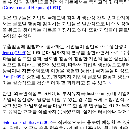
볼 수 있다. 일반적으로 경제학 이론에서는 국제교역 및 다국적
(
Grossman and Helpman[1991]
).
많은 연구들은 기업의 국제교역 참여와 생산성 간의 인과관계에 
서는 글로벌 활동에 참여하는 기업들은 일반적으로 내수 시장(loc
을 유도할 것이라는 이론을 가정하고 있다. 또한 기업들이 글로
수행할 수 있다.
수출활동에 활발하게 종사하는 기업들이 일반적으로 생산성이 보
Jensen(1999)
은 1990년대 말까지의 연구를 종합하면서 소위 ‘
과들을 검토한 결과, 글로벌 활동이 활발한 기업의 높은 생산성은 ‘
적으로 참여하는 경향이 있으며, 따라서 기업의 생산성으로부터
상국이나 자본주의로의 이행을 경험한 동유럽 국가들을 대상으로
Park[2009]
). 종합해 보면, 현재까지 기업의 글로벌 활동과 생
이는 실증적으로 검증되어야 할 과제라고 할 수 있다.
3
한편, 외국인직접투자(FDI)의 투자유치국(host country) 내 기업
기업의 생산성에 영향을 미칠 수 있는 경로를 크게 모방, 인적자
나고 있다. 개발도상국을 대상으로 한 일부 연구들은 FDI가
로 유의한 효과를 식별하지 못하였으며, 심지어 러시아나 과거
Salomon and Shaver(2005)
는 직관적으로는 충분히 예상할 수 있
째, 위에서 언급된 수출 학습효과의 메커니즘(지식 확산효과)은