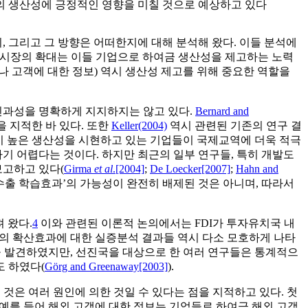
들의 생산성에 긍정적인 영향을 미칠 것으로 예상하고 있다
 그리고 그 방향은 어떠한지에 대해 분석해 왔다. 이들 분석에
이러한 시장의 확대는 이들 기업으로 하여금 생산성을 제고하는 노력
 고객에 대한 정보) 역시 생산성 제고를 위해 중요한 역할을
인과성을 명확하게 지지하지는 않고 있다.
Bernard and
 지적한 바 있다. 또한
Keller(2004)
역시 관련된 기존의 연구 결
즉, 이미 높은 생산성을 시현하고 있는 기업들이 국제교역에 더욱 적극
 어렵다는 것이다. 하지만 최근의 일부 연구들, 특히 개발도
보고하고 있다(
Girma
et al
.[2004]
;
De Loecker[2007]
;
Hahn and
‘수출 학습효과’의 가능성이 완전히 배제된 것은 아니며, 따라서
져 왔다.
4
이와 관련된 이론적 논의에서는 FDI가 투자유치국 내
I의 확산효과에 대한 실증분석 결과들 역시 다소 모호하게 나타
을 발견하였지만, 선진국을 대상으로 한 여러 연구들은 통계적으
 하였다(
Görg and Greenaway[2003]
).
은 여러 원인에 의한 것일 수 있다는 점을 지적하고 있다. 첫
 예를 들어 해외 고객에 대한 정보는 기업들로 하여금 해외 고객