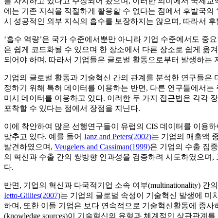
를 차지하고 있다고 주장되어 왔으며, 이러한 의미에서 국제교역
에는 기존 지식을 적절하게 활용할 수 없다는 점에서 후발국의 ‘흡수 역량(
시 성공적인 외부 지식의 흡수를 보장하지는 않으며, 따라서 
‘흡수 역량’은 국가 수준에서뿐만 아니라 기업 수준에서도 중요한 함
은 쉽게 코드화될 수 있으며 한 장소에서 다른 장소로 쉽게 옮겨
되어야 하며, 따라서 기업들은 글로벌 활동으로부터 발생하는 
기업의 글로벌 활동과 기술혁신 간의 관계를 분석한 연구들은 
정하기 위해 특허 데이터를 이용하는 반면, 다른 연구들에서는 주로 유럽
미시 데이터를 이용하고 있다. 이러한 두 가지 접근법은 각각 
포착할 수 있다는 점에서 장점을 지닌다.
이에 착안하여 많은 선행연구들이 유럽의 CIS 데이터를 이용하
맞추고 있다. 예를 들어
Janz and Peters(2002)
는 기업의 매출액 
발견하였으며,
Veugelers and Cassiman(1999)
은 기업의 수출 집
의 혁신과 수출 간의 쌍방향 인과성을 검증하려 시도하였으며, 그 결과 수
다.
반면, 기업의 혁신과 다국적기업 소속 여부(multinationalit
Ietto-Gillies(2007)
는 기업의 글로벌 속성이 기술혁신 발생에 미치
하며, 또한 이들 기업은 보다 연속적으로 기술혁신활동에 종사
(knowledge sources)이 기술혁신의 유형과 체계적인 상