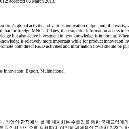
2012
;
accepted 06 March 2013.
en firm’s global activity and various innovation output and, if it exists
und that for foreign MNC affiliates, their superior information access
ledge but also active investment in new knowledge is important. When 
g knowledge is relatively more important while for product innovation 
promote both direct R&D activities and information flows should be pur
ss Innovation
,
Export
,
Multinational
다. 기업의 관점에서 볼 때 세계화는 수출입을 통한 국제교역에의 참여 혹은 해
한 방식으로 실현된다. 이러한 세계화의 급속한 진전과 함께, 기업의 글로