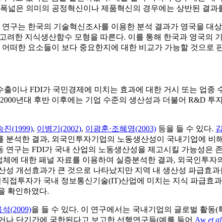
다 폭넓은 의미의 공정혁신이나 제품혁신의 경우에는 상반된 결과
 본 연구는 한국의 기술혁신조사를 이용한 분석 결과가 영국을 대
 고려한 지식생산함수 모형을 따른다. 이를 통해 한국과 영국의 
어떠한 요소들이 보다 중요한지에 대한 비교가 가능할 것으로 
수출이나 FDI가 국민경제에 미치는 효과에 대한 거시 또는 업종 
2000년대 후반 이후에는 기업 수준의 생산성과 더불어 R&D 
진(1999)
,
이병기(2002)
,
이광훈⋅조혜영(2003)
등을 들 수 있다.
김
분석한 결과, 외국인투자기업의 노동생산성이 국내기업에 비해
동 연구는 FDI가 국내 산업의 노동생산성을 제고시킬 가능성은
에 대한 패널 자료를 이용하여 실증분석한 결과, 외국인투자의 
생산성 개선효과가 큰 것으로 나타났지만 지역 내 생산성 파급효
인직접투자가 국내 정보통신기술(IT)산업에 미치는 지식 파급효과
을 확인하였다.
(2009)
을 들 수 있다. 이 연구에서는 국내기업의 글로벌 활동
않거나 단기간에 국한된다고 보고한 선행연구들(예를 들어
Aw
et al