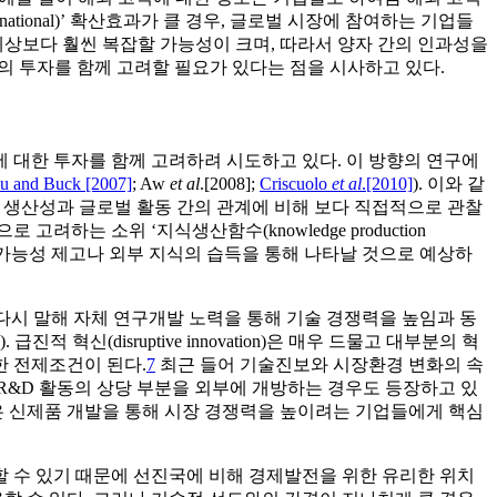
ational)’ 확산효과가 클 경우, 글로벌 시장에 참여하는 기업들
예상보다 훨씬 복잡할 가능성이 크며, 따라서 양자 간의 인과성을
의 투자를 함께 고려할 필요가 있다는 점을 시사하고 있다.
 대한 투자를 함께 고려하려 시도하고 있다. 이 방향의 연구에
u and Buck [2007]
; Aw
et al
.[2008];
Criscuolo
et al
.[2010]
). 이와 같
 생산성과 글로벌 활동 간의 관계에 비해 보다 직접적으로 관찰
는 소위 ‘지식생산함수(knowledge production
근 가능성 제고나 외부 지식의 습득을 통해 나타날 것으로 예상하
다시 말해 자체 연구개발 노력을 통해 기술 경쟁력을 높임과 동
). 급진적 혁신(disruptive innovation)은 매우 드물고 대부분의 혁
한 전제조건이 된다.
7
최근 들어 기술진보와 시장환경 변화의 속
R&D 활동의 상당 부분을 외부에 개방하는 경우도 등장하고 있
은 신제품 개발을 통해 시장 경쟁력을 높이려는 기업들에게 핵심
 수 있기 때문에 선진국에 비해 경제발전을 위한 유리한 위치