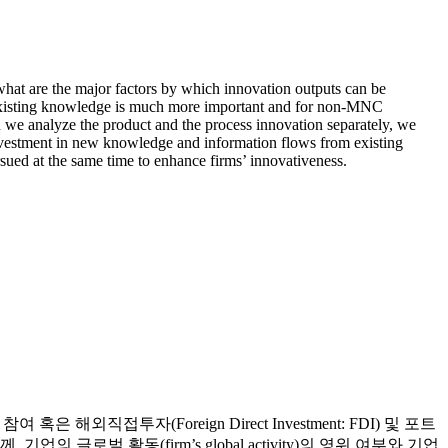
, what are the major factors by which innovation outputs can be
 to existing knowledge is much more important and for non-MNC
we analyze the product and the process innovation separately, we
investment in new knowledge and information flows from existing
sued at the same time to enhance firms’ innovativeness.
외직접투자(Foreign Direct Investment: FDI) 및 포트
벌 활동(firm’s global activity)의 영위 여부와 기업