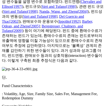
성 변수들을 설명 변수로 포함하였다. 펀드연령(
Chevalier and
Ellison[1997]
), 펀드규모(
Sirri and Tufano[1998]
), 관련 펀드 규모
(
Sirri and Tufano[1998]
;
Nanda, Wang, and Zheng[2004]
), 펀드성
과의 변동성(
Sirri and Tufano[1998]
;
Del Guercio and
Tkac[2002
]), 판매보수와 운용보수(
Ippolito[1992]
;
Barber,
Odean, and Zheng[2005]
;
Bergstresser, Chalmers, and
Tufano[2009]
) 등이 여기에 해당된다. 펀드 중에 환매수수료가
존재하는 펀드가 있는데, 환매수수료의 존재는 펀드로부터의
유출액에 영향을 미칠 가능성이 있으므로 환매수수료의 존재
여부도 추정에 감안하였다. 마지막으로는 ‘볼록성’ 관계의 존
재를 감안하기 위한 변수들이 있다. 과거 성과와 성과그룹 더
미, 펀드연령, 판매보수 등과의 상호작용(interaction) 변수들이
다. 이렇게 구축된 최종 추정식은 다음과 같다.
단,
Fund Characteristics
: Volatility, Age, Size, Family Size, Sales Fee, Management Fee,
Redemption Dummy