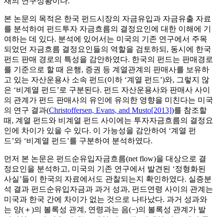
재의 연구상황이다.
본 논문의 목적은 한국 펀드시장의 자금유입과 자금유출 자료
를 분석하여 펀드투자 자금흐름의 결정요인에 대한 이해에 기
여하는 데 있다. 분석에 있어서는 미국의 기존 연구에서 주목
되었던 자금흐름 결정요인들의 역할을 검토하되, 동시에 한국
펀드 판매 경로의 특성을 감안하였다. 한국의 펀드는 판매경로
를 기준으로 할 때 은행, 증권 등 계열관계의 판매사를 보유하
고 있는 자산운용사 소속 펀드(이하 ‘계열 펀드’)와, 그렇지 않
은 ‘비계열 펀드’로 구분된다. 펀드 자산운용사와 판매사 사이
의 관계가 펀드 판매사의 유인에 유의한 영향을 미친다는 미국
의 연구 결과(
Christoffersen, Evans, and Musto[2013]
)를 참조할
때, 계열 펀드와 비계열 펀드 사이에는 투자자금흐름의 결정요
인에 차이가 있을 수 있다. 이 가능성을 감안하여 ‘계열 펀
드’와 ‘비계열 펀드’를 구분하여 분석하였다.
먼저 본 논문은 펀드순유입자금흐름(net flow)을 대상으로 결
정요인을 분석하고, 미국의 기존 연구에서 발견된 ‘정형화된
사실’들이 한국의 자료에서도 관찰되는지 확인하였다. 실증분
석 결과 펀드순유입자금과 과거 성과, 펀드연령 사이의 관계는
미국과 한국 간에 차이가 없는 것으로 나타났다. 과거 성과와
는 양(＋)의 볼록성 관계, 연령과는 음(−)의 볼록성 관계가 발