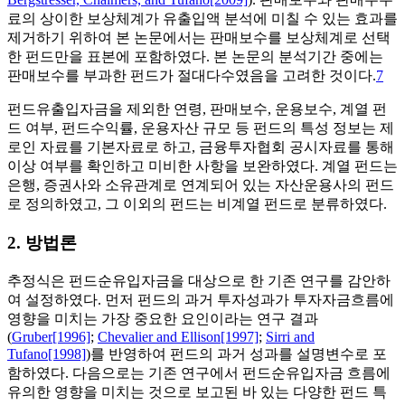
료의 상이한 보상체계가 유출입액 분석에 미칠 수 있는 효과를
제거하기 위하여 본 논문에서는 판매보수를 보상체계로 선택
한 펀드만을 표본에 포함하였다. 본 논문의 분석기간 중에는
판매보수를 부과한 펀드가 절대다수였음을 고려한 것이다.
7
펀드유출입자금을 제외한 연령, 판매보수, 운용보수, 계열 펀
드 여부, 펀드수익률, 운용자산 규모 등 펀드의 특성 정보는 제
로인 자료를 기본자료로 하고, 금융투자협회 공시자료를 통해
이상 여부를 확인하고 미비한 사항을 보완하였다. 계열 펀드는
은행, 증권사와 소유관계로 연계되어 있는 자산운용사의 펀드
로 정의하였고, 그 이외의 펀드는 비계열 펀드로 분류하였다.
2. 방법론
추정식은 펀드순유입자금을 대상으로 한 기존 연구를 감안하
여 설정하였다. 먼저 펀드의 과거 투자성과가 투자자금흐름에
영향을 미치는 가장 중요한 요인이라는 연구 결과
(
Gruber[1996]
;
Chevalier and Ellison[1997]
;
Sirri and
Tufano[1998]
)를 반영하여 펀드의 과거 성과를 설명변수로 포
함하였다. 다음으로는 기존 연구에서 펀드순유입자금 흐름에
유의한 영향을 미치는 것으로 보고된 바 있는 다양한 펀드 특