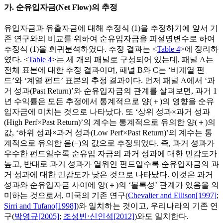
가. 순유입자금(Net Flow)의 추정
유입자금과 유출자금에 대해 추정식 (1)을 추정하기에 앞서 기
존 연구와의 비교를 위하여 순유입자금을 피설명변수로 하여
추정식 (1)을 회귀분석하였다. 추정 결과는 <
Table 4
>에 정리하
였다. <
Table 4
>는 세 개의 패널로 구성되어 있는데, 패널 A는
전체 표본에 대한 추정 결과이며, 패널 B와 C는 ‘비계열 펀
드’와 ‘계열 펀드’ 표본의 추정 결과이다. 먼저 패널 A에서 ‘과
거 성과(Past Return)’와 순유입자금의 관계를 살펴보면, 과거 1
년 수익률은 모든 추정에서 통계적으로 양(＋)의 영향을 순유
입자금에 미치는 것으로 나타났다. 또 ‘상위 성과×과거 성과
(High Perf×Past Return)’의 계수는 통계적으로 유의한 양(＋)의
값, ‘하위 성과×과거 성과(Low Perf×Past Return)’의 계수는 통
계적으로 유의한 음(−)의 값으로 추정되었다. 즉, 과거 성과가
우수한 펀드일수록 순유입 자금의 과거 성과에 대한 민감도가
높고, 반대로 과거 성과가 열위인 펀드일수록 순유입자금의 과
거 성과에 대한 민감도가 낮은 것으로 나타났다. 이것은 과거
성과와 순유입자금 사이에 양(＋)의 ‘볼록성’ 관계가 있음을 의
미하는 것으로서, 미국의 기존 연구(
Chevalier and Ellison[1997]
;
Sirri and Tufano[1998]
)와 일치하는 것이고, 우리나라의 기존 연
구(
박영규[2005]
;
조성빈⋅신인석[2012]
)와도 일치한다.