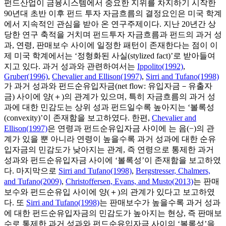
펀드산업이 금융시스템에서 중요한 지위를 차지하기 시작한
90년대 초반 이후 펀드 투자 자금흐름의 결정요인은 미국 학계
에서 지속적인 관심을 받아 온 연구주제이다. 지난 20년간 상
당한 연구 축적을 거치며 펀드투자 자금흐름과 펀드의 과거 성
과, 연령, 판매보수 사이에 일정한 패턴이 존재한다는 점이 이
제 미국 학계에서는 ‘정형화된 사실(stylized fact)’로 받아들여
지고 있다. 과거 성과와 관련하여서는
Ippolito(1992)
,
Gruber(1996)
,
Chevalier and Ellison(1997)
,
Sirri and Tufano(1998)
가 과거 성과와 펀드순유입자금(net flow: 유입자금－유출자
금) 사이에 양(＋)의 관계가 있으며, 특히 자금흐름의 과거 성
과에 대한 민감도는 상위 성과 펀드일수록 높아지는 ‘볼록성
(convexity)’이 존재함을 보고하였다. 한편,
Chevalier and
Ellison(1997)
은 연령과 펀드순유입자금 사이에 는 음(−)의 관
계가 있을 뿐 아니라 연령이 높을수록 과거 성과에 대한 순유
입자금의 민감도가 낮아지는 관계, 즉 연령으로 통제한 과거
성과와 펀드순유입자금 사이에 ‘볼록성’이 존재함을 보고하였
다. 마지막으로
Sirri and Tufano(1998)
,
Bergstresser, Chalmers,
and Tufano(2009)
,
Christoffersen, Evans, and Musto(2013)
는 판매
보수와 펀드순유입 사이에 양(＋)의 관계가 있다고 보고하였
다. 또
Sirri and Tufano(1998)
는 판매보수가 높을수록 과거 성과
에 대한 펀드순유입자금의 민감도가 높아지는 현상, 즉 판매보
수로 통제한 과거 성과와 펀드순유입자금 사이의 ‘볼록성’을