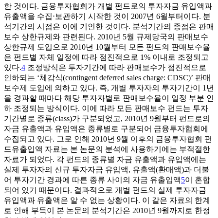
한 것이다. 금융투자협회가 개별 펀드로의 투자자금 유입액과
유출액을 수집⋅보관하기 시작한 것이 2007년 6월부터이다. 분
석기간의 시점은 이에 기인한 것이다. 분석기간의 종점은 판매
보수 상한규제와 관련된다. 2010년 5월 규제당국의 판매보수
상한규제 도입으로 2010년 10월부터 모든 펀드의 판매보수율
은 펀드별 자체 일정에 따라 점진적으로 1% 이내로 조정되고
있다.
4
조정방식은 투자기간에 따라 판매보수가 점진적으로
인하되는 ‘체감식(contingent deferred sales charge: CDSC)’ 판매
보수제 도입에 의하고 있다. 즉, 개별 투자자의 투자기간이 1년
을 경과할 때마다 해당 투자자별로 판매보수율이 일정 부분 인
하 조정되는 방식이다. 이에 따라 모든 판매보수 펀드는 투자
기간별로 종류(class)가 구분되었고, 2010년 9월부터 펀드로의
자금 유출액과 유입액은 종류별로 구분되어 금융투자협회에
수집되고 있다. 그로 인해 2010년 9월 이후의 금융투자협회 펀
드유출입액 자료는 본 논문의 분석에 사용하기에는 부적절한
자료가 되었다. 각 펀드의 종류별 자금 유출액과 유입액에는
실제 투자자의 신규 투자자금 유입액, 유출액(환매액)과 더불
어 투자기간 경과에 따른 종류 사이의 자금 유출입액
5
이 혼합
되어 있기 때문이다. 결과적으로 개별 펀드의 실제 투자자금
유입액과 유출액은 알 수 없는 상황이다. 이 같은 자료의 한계
로 인해 부득이 본 논문의 분석기간은 2010년 9월까지로 한정