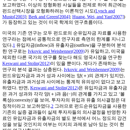
보고하였다. 이상의 정형화된 사실들을 전제로 하여 최근에는
펀드선택시장을 모형화하려는 이론적인 시도(
Lynch and
Musto[2003]
;
Berk and Green[2004]
;
Huang, Wei, and Yan[2007]
)
가 등장하고 있는 것이 미국 학계의 연구흐름이다.
미국의 기존 연구는 모두 펀드로의 순유입자금 자료를 사용한
연구라는 점에서 공통적으로 연구자료 측면의 한계를 지니고
있다.
1
유입자금(inflow)과 유출자금(outflow)을 구분하여 분석
한 연구로는
Ivkovic and Weisbenner(2009)
가 유일하고, 미국을
제외한 다른 국가의 연구를 찾는다 해도 영국시장을 연구한
Keswani and Stolin(2012)
이 있을 뿐이다. 게다가 존재하는 두
연구의 분석 결과는 상충된다.
Ivkovic and Weisbenner(2009)
는
펀드유입자금과 과거 성과 사이에는 양(＋)의 관계가 있지만,
유출자금과 과거성과 사이에는 통계적 유의성이 없다고 보고
하였다. 반면,
Keswani and Stolin(2012)
은 유입자금과 유출자금
은 과거 성과와 각각 양(＋)과 음(−)의 관계를 가지고 있고 ‘볼
록성(convexity)’을 보여, 투자자의 유입과 유출 의사결정은 대
칭적이라고 보고하였다.
2
그러므로 펀드순유입자금을 사용한
기존의 실증 결과들이 실제 투자자들의 의사결정을 반영한 자
료인 유입자금과 유출자금의 별도 분석에서 어느 정도의 강건
성을 보일 것인지의 여부는 미지의 과제로 남아 있는 것이 현