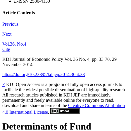
E
-ISSN 2586-4130
Article Contents
Previous
Next
Vol.36, No.4
Cite
KDI Journal of Economic Policy
Vol.
36
No.
4
,
pp.
33-70
,
29
November 2014
https://doi.org/10.23895/kdijep.2014.36.4.33
×
KDI Open Access is a program of fully open access journals to
facilitate the widest possible dissemination of high-quality research.
All research articles published in KDI JEP are immediately,
permanently and freely available online for everyone to read,
download and share in terms of the
Creative Commons Attribution
4.0 International License
.
Determinants of Fund