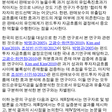
분석에서 판매보수가 높을수록 과거 성과의 유입촉진효과가
작아지는 것으로 나타난 것도 기존 연구가 주장한 ‘합리적 투
자자의 펀드선택’과는 어긋난다. 한편, 판매보수의 유출입자
금흐름에 대한 효과가 펀드의 계열 여부에 크게 의존한다는 점
은 판매사의 유인체계가 펀드투자 자금흐름의 결정에서 중요
한 역할을 수행한다는 점을 시사한다.
한국의 펀드시장을 대상으로 한 기존 연구로서 본 연구와 관련
된 것으로는
박영규(2005)
,
고광수⋅하연정(2010)
,
Kim and
Kim(2010)
,
조성빈⋅신인석(2012)
이 있다.
박영규(2005)
는 펀드
투자 자금흐름의 결정요인에 대한 국내 초기연구에 해당하고,
고광수⋅하연정(2010)
은 처분효과의 존재 여부 검증에 초점을
둔 연구이다.
Kim and Kim(2010)
은 과거 성과와 투자자금흐름
사이에 볼록성이 존재함을 검증하는 데 초점을 두었고, 마지막
으로
조성빈⋅신인석(2012)
은 펀드판매보수의 펀드투자 자금흐
름에 대한 효과 분석에 초점을 둔 연구이다. 이들 연구는 모두
펀드순유입자금을 실증분석한 것으로서 유입자금과 유출자금
을 구분하여 분석한 본 연구와는 차별된다.
이하 논문의 구성은 다음과 같다. 제Ⅱ장에서는 연구자료 및 방
법론을 소개한다. 제Ⅲ장에서는 주요 실증분석 결과를 제시하
고, 분석 결과의 시사점을 논의한다. 제Ⅳ장에서는 논문을 마