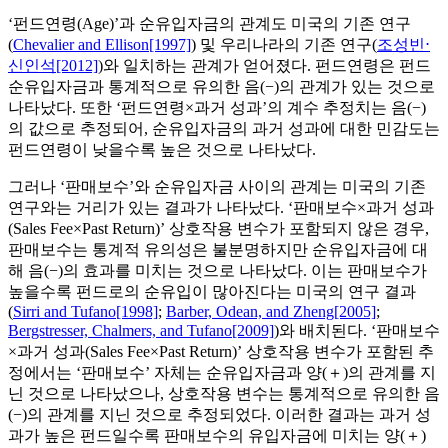
‘펀드연령(Age)’과 순유입자금의 관계도 미국의 기존 연구
(
Chevalier and Ellison[1997]
) 및 우리나라의 기존 연구(
조성빈⋅
신인석[2012]
)와 일치하는 관계가 얻어졌다. 펀드연령은 펀드
순유입자금과 통계적으로 유의한 음(−)의 관계가 있는 것으로
나타났다. 또한 ‘펀드연령×과거 성과’의 계수 추정치는 음(−)
의 값으로 추정되어, 순유입자금의 과거 성과에 대한 민감도는
펀드연령이 낮을수록 높은 것으로 나타났다.
그러나 ‘판매보수’와 순유입자금 사이의 관계는 미국의 기존
연구와는 거리가 있는 결과가 나타났다. ‘판매보수×과거 성과
(Sales Fee×Past Return)’ 상호작용 변수가 포함되지 않은 경우,
판매보수는 통계적 유의성은 불분명하지만 순유입자금에 대
해 음(−)의 효과를 미치는 것으로 나타났다. 이는 판매보수가
높을수록 펀드로의 순유입이 많아진다는 미국의 연구 결과
(
Sirri and Tufano[1998]
;
Barber, Odean, and Zheng[2005]
;
Bergstresser, Chalmers, and Tufano[2009]
)와 배치된다. ‘판매보수
×과거 성과(Sales Fee×Past Return)’ 상호작용 변수가 포함된 추
정에서는 ‘판매보수’ 자체는 순유입자금과 양(＋)의 관계를 지
닌 것으로 나타났으나, 상호작용 변수는 통계적으로 유의한 음
(−)의 관계를 지닌 것으로 추정되었다. 이러한 결과는 과거 성
과가 높은 펀드일수록 판매보수의 유입자금에 미치는 양(＋)