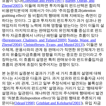
흐름이 있다(
Goetzman and Peles[1997]
;
Barber, Odean, and
Zheng[2005]
). 이들에 의하면 투자자들의 펀드선택은 합리적
비용편익분석에 의해서가 아니라 ‘주의집중효과(attention
grabbing effect)’ 등 비합리적 행태에 의해 지배되는 측면이 강
하다는 것이다. 그 결과 투자자의 펀드투자가 과거 성과나 판
매업자의 마케팅 노력에 의해 영향을 받는다는 것이 이들의 설
명이다. 마지막으로는 판매업자의 유인체계를 중심으로 펀드
투자 자금흐름에서 나타난 패턴을 설명하려는 흐름이 있다
(Bergstresser, Chalmers, and Tufano[2009]
;
Nanda, Wang, and
Zheng[2004]
;
Christoffersen, Evans, and Musto[2013]
). 이들은 보
수체계, 운용사와의 관계 등 판매사가 직면한 유인체계가 펀드
로의 유출입자금흐름에 영향을 미치는 중요한 요인이라고 주
장하는데, 이 흐름의 설명은 특히 판매보수와 펀드유출입자금
흐름의 관계에 초점이 맞추어지는 경향이 있다.
본 논문의 실증분석 결과가 기존 세 가지 흐름의 설명에 대해
지니는 시사점은 다음과 같다. 과거 성과와 펀드유출자금 사이
의 양(＋)의 관계, 그리고 일부 추정식에서 발견되는 볼록성은
‘합리적 투자자의 펀드선택’ 설명과는 거리가 있고 ‘행태재무’
설명과는 일관된다. 왜냐하면 개인의 주식매매 행태에서 발견
된 ‘처분효과(disposition effect)’와 일관된 행태로 추론되기 때
문이다(
Odean[1998]
;
Grinblatt and Keloharju[2001]
). 유입 자금