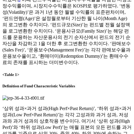
정수익률이며, 시장지수수익률은 KOSPI로 평가하였다. ‘변동
성(Volatility)’은 과거 1년 동안 월별 수익률의 표준편차이며,
‘펀드연령(Age)’은 설정월로부터 기산한 월 나이(Month Age)
의 로그변환 수치이다. ‘펀드규모(Size)’는 펀드별 전월 설정액
을 로그변환한 수치이다. ‘운용사규모(Family Size)’는 해당 펀
드를 운용하는 자산운용사의 전기 순자산에서 펀드의 전기 순
자산을 차감하고 1을 더한 후 로그변환한 수치이다. ‘판매보수
(Sales Fee)’, ‘운용보수(Management Fee)’는 각각 판매보수율과
운용보수율이고, ‘환매더미(Redemption Dummy)’는 환매수수
료의 존재를 표시하는 더미변수이다.
<Table 1>
Definition of Fund Characteristic Variables
‘상위 성과×과거 성과(High Perf×Past Return)’, ‘하위 성과×과거
성과(Low Perf×Past Return)’는 각각 고성과와 과거 성과, 저성
과와 과거 성과의 상호작용 변수이다. 여기서 ‘상위 성과(High
Perf)’와 ‘하위 성과(Low Perf)’는 매월 표본의 모든 펀드를 과거
성과를 기준으로 상위 30%, 중위 40%, 하위 30%에 속하는 그