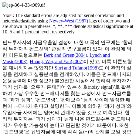
Note
: The standard errors are adjusted for serial correlation and
heteroskedasticity using
Newey-West (1987)
lags of order two and
are shown in parentheses. *, **, *** denote statistical significance at
10, 5 and 1 percent level, respectively.
펀드투자자의 자금유출입 결정에 대한 미국의 연구에는 ‘합리
적 투자자의 펀드선택’ 관점의 연구흐름이 있다. 이 관점에 의
한 이론모형으로는
Berk and Green(2004)
,
Lynch and
Musto(2003)
,
Huang, Wei, and Yan(2007)
이 있고, 비록 이론모형
을 제시하지는 않았지만
Sirri and Tufano(1998)
도 이 관점의 설
명을 전제하고 실증분석을 전개하였다. 이들은 펀드매니저의
운용능력에 대한 정보가 불완전한 시장에서 합리적 투자자가
과거 성과를 ‘오류가 혼재되어 있는 신호(noisy signal)’로 활용
하여 가장 우수한 펀드매니저를 찾는 과정에서 펀드자금흐름
과 ‘과거 성과’, ‘펀드연령’, ‘판매보수’ 등의 사이에 일정한 패
턴이 나타나게 된다고 설명한다. 이들에 의하면 ‘과거 성과’와
유입자금 사이에는 양(+)의 관계가 있을 것으로 예측된다. 합
리적 투자자는 ‘과거 성과’가 높게 나온 펀드일수록 펀드매니
저가 우수할 가능성이 높다고 판단할 것이기 때문이다. 또한
‘펀드연령’은 유입자금에 대해 각각 음(−)의 관계를 보일 것으