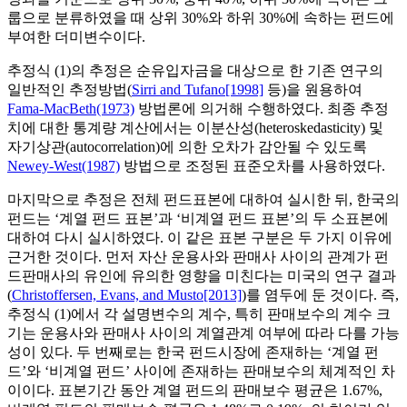
룹으로 분류하였을 때 상위 30%와 하위 30%에 속하는 펀드에
부여한 더미변수이다.
추정식 (1)의 추정은 순유입자금을 대상으로 한 기존 연구의
일반적인 추정방법(
Sirri and Tufano[1998]
등)을 원용하여
Fama-MacBeth(1973)
방법론에 의거해 수행하였다. 최종 추정
치에 대한 통계량 계산에서는 이분산성(heteroskedasticity) 및
자기상관(autocorrelation)에 의한 오차가 감안될 수 있도록
Newey-West(1987)
방법으로 조정된 표준오차를 사용하였다.
마지막으로 추정은 전체 펀드표본에 대하여 실시한 뒤, 한국의
펀드는 ‘계열 펀드 표본’과 ‘비계열 펀드 표본’의 두 소표본에
대하여 다시 실시하였다. 이 같은 표본 구분은 두 가지 이유에
근거한 것이다. 먼저 자산 운용사와 판매사 사이의 관계가 펀
드판매사의 유인에 유의한 영향을 미친다는 미국의 연구 결과
(
Christoffersen, Evans, and Musto[2013]
)를 염두에 둔 것이다. 즉,
추정식 (1)에서 각 설명변수의 계수, 특히 판매보수의 계수 크
기는 운용사와 판매사 사이의 계열관계 여부에 따라 다를 가능
성이 있다. 두 번째로는 한국 펀드시장에 존재하는 ‘계열 펀
드’와 ‘비계열 펀드’ 사이에 존재하는 판매보수의 체계적인 차
이이다. 표본기간 동안 계열 펀드의 판매보수 평균은 1.67%,