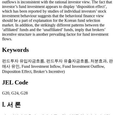
outflows is inconsistent with the rational investor view. The fact that
investor’s fund investment appears to display ‘disposition effect’,
which has been reported by studies of individual investors’ stock
investment behaviour suggests that the behavioral finance view
should be a part of explanation for the Korean fund selection
market. In addition, the strikingly different patterns between the
‘affiliated’ funds and the ‘unaffiliated’ funds, imply that brokers’
incentive structure is another prevailing factor for fund investment
flows.
Keywords
펀드투자 유입자금흐름
,
펀드투자 유출자금흐름
,
처분효과
,
판
매사 유인
,
Fund Investment Inflow
,
Fund Investment Outflow
,
Disposition Effect
,
Broker’s Incentive)
JEL Code
G20
,
G24
,
G28
Ⅰ. 서 론