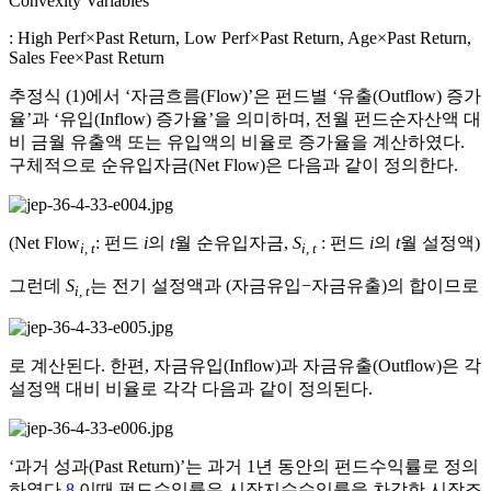
Convexity Variables
: High Perf×Past Return, Low Perf×Past Return, Age×Past Return,
Sales Fee×Past Return
추정식 (1)에서 ‘자금흐름(Flow)’은 펀드별 ‘유출(Outflow) 증가
율’과 ‘유입(Inflow) 증가율’을 의미하며, 전월 펀드순자산액 대
비 금월 유출액 또는 유입액의 비율로 증가율을 계산하였다.
구체적으로 순유입자금(Net Flow)은 다음과 같이 정의한다.
(Net Flow
: 펀드
i
의
t
월 순유입자금,
S
: 펀드
i
의
t
월 설정액)
i, t
i, t
그런데
S
는 전기 설정액과 (자금유입−자금유출)의 합이므로
i, t
로 계산된다. 한편, 자금유입(Inflow)과 자금유출(Outflow)은 각
설정액 대비 비율로 각각 다음과 같이 정의된다.
‘과거 성과(Past Return)’는 과거 1년 동안의 펀드수익률로 정의
하였다.
8
이때 펀드수익률은 시장지수수익률을 차감한 시장조