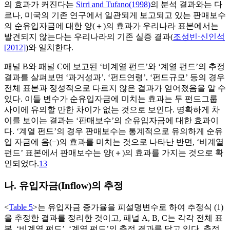
의 효과가 커진다는
Sirri and Tufano(1998)
의 분석 결과와는 다
르나, 미국의 기존 연구에서 일관되게 보고되고 있는 판매보수
의 순유입자금에 대한 양(＋)의 효과가 우리나라 표본에서는
발견되지 않는다는 우리나라의 기존 실증 결과(
조성빈⋅신인석
[2012]
)와 일치한다.
패널 B와 패널 C에 보고된 ‘비계열 펀드’와 ‘계열 펀드’의 추정
결과를 살펴보면 ‘과거성과’, ‘펀드연령’, ‘펀드규모’ 등의 경우
전체 표본과 정성적으로 다르지 않은 결과가 얻어졌음을 알 수
있다. 이들 변수가 순유입자금에 미치는 효과는 두 펀드그룹
사이에 유의할 만한 차이가 없는 것으로 보인다. 명확하게 차
이를 보이는 결과는 ‘판매보수’의 순유입자금에 대한 효과이
다. ‘계열 펀드’의 경우 판매보수는 통계적으로 유의하게 순유
입 자금에 음(−)의 효과를 미치는 것으로 나타난 반면, ‘비계열
펀드’ 표본에서 판매보수는 양(＋)의 효과를 가지는 것으로 확
인되었다.
13
나. 유입자금(Inflow)의 추정
<
Table 5
>는 유입자금 증가율을 피설명변수로 하여 추정식 (1)
을 추정한 결과를 정리한 것이고, 패널 A, B, C는 각각 전체 표
본, ‘비계열 펀드’, ‘계열 펀드’의 추정 결과를 담고 있다. 추정