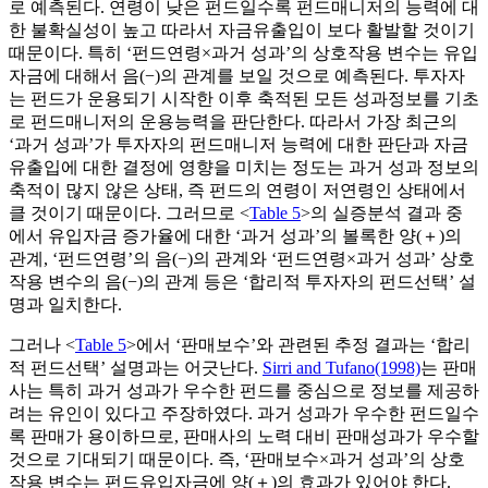
로 예측된다. 연령이 낮은 펀드일수록 펀드매니저의 능력에 대
한 불확실성이 높고 따라서 자금유출입이 보다 활발할 것이기
때문이다. 특히 ‘펀드연령×과거 성과’의 상호작용 변수는 유입
자금에 대해서 음(−)의 관계를 보일 것으로 예측된다. 투자자
는 펀드가 운용되기 시작한 이후 축적된 모든 성과정보를 기초
로 펀드매니저의 운용능력을 판단한다. 따라서 가장 최근의
‘과거 성과’가 투자자의 펀드매니저 능력에 대한 판단과 자금
유출입에 대한 결정에 영향을 미치는 정도는 과거 성과 정보의
축적이 많지 않은 상태, 즉 펀드의 연령이 저연령인 상태에서
클 것이기 때문이다. 그러므로 <
Table 5
>의 실증분석 결과 중
에서 유입자금 증가율에 대한 ‘과거 성과’의 볼록한 양(＋)의
관계, ‘펀드연령’의 음(−)의 관계와 ‘펀드연령×과거 성과’ 상호
작용 변수의 음(−)의 관계 등은 ‘합리적 투자자의 펀드선택’ 설
명과 일치한다.
그러나 <
Table 5
>에서 ‘판매보수’와 관련된 추정 결과는 ‘합리
적 펀드선택’ 설명과는 어긋난다.
Sirri and Tufano(1998)
는 판매
사는 특히 과거 성과가 우수한 펀드를 중심으로 정보를 제공하
려는 유인이 있다고 주장하였다. 과거 성과가 우수한 펀드일수
록 판매가 용이하므로, 판매사의 노력 대비 판매성과가 우수할
것으로 기대되기 때문이다. 즉, ‘판매보수×과거 성과’의 상호
작용 변수는 펀드유입자금에 양(＋)의 효과가 있어야 한다.