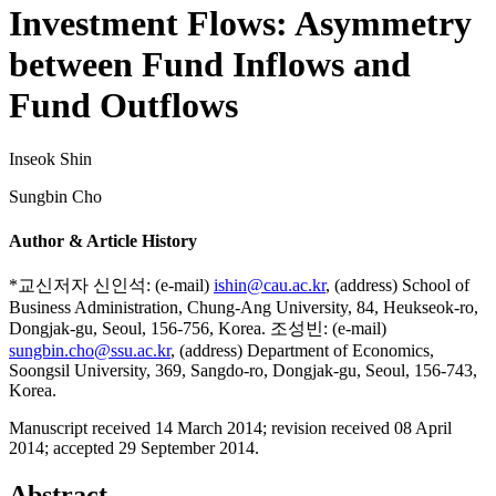
Investment Flows: Asymmetry
between Fund Inflows and
Fund Outflows
Inseok Shin
Sungbin Cho
Author & Article History
*교신저자 신인석: (e-mail)
ishin@cau.ac.kr
, (address) School of
Business Administration, Chung-Ang University, 84, Heukseok-ro,
Dongjak-gu, Seoul, 156-756, Korea. 조성빈: (e-mail)
sungbin.cho@ssu.ac.kr
, (address) Department of Economics,
Soongsil University, 369, Sangdo-ro, Dongjak-gu, Seoul, 156-743,
Korea.
Manuscript received 14 March 2014
;
revision received 08 April
2014
;
accepted 29 September 2014.
Abstract