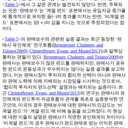
<
Table 5
>에서 그 같은 관계는 발견되지 않았다. 반면, 주목되
는 것은 ‘판매보수’는 ‘계열 펀드’ 표본에서는 유입자금 증가율
에 통계적으로 유의한 음(−)의 효과를 미치는 반면, ‘비계열 펀
드’ 표본에서는 양(＋)의 값을 지니는 것으로 추정되었다는 점
이다.
<
Table 5
>의 판매보수와 관련된 실증 결과는 최근 등장한 ‘판
매사 유인체계’ 연구흐름(
Bergstresser, Chalmers, and
Tufano[2009]
;
Christoffersen, Evans, and Musto[2013]
)과 일맥상
통하는 면들이 있다.
Bergstresser, Chalmers, and Tufano(2009)
는
판매사는 판매보수가 많은 펀드를 판매하지만, 판매사가 권유
한 펀드의 운용성과가 우수하지는 않다는 실증 결과를 보고하
였다. 이는 판매시장이 투자자의 합리적 선택이 아니라 판매사
의 판매 노력에 의해 지배되는 시장임을 시사하는 것으로서,
‘합리적 투자자의 펀드선택’ 설명과는 배치되는 실증이다. 최
근
Christoffersen, Evans, and Musto(2013)
의 연구는 판매사의 유
인체계와 펀드투자 자금흐름의 관계를 최초로 실증분석한 연
구인데, 미국의 경우 판매보수에 대한 판매사의 민감도는 ‘비
계열 펀드’가 ‘계열 펀드’에 비해 높음을 보고하였다. 이 현상
에 대한 이들의 설명은 판매사가 직면한 유인체계의 차이이다.
‘비계열 펀드’의 경우 판매사가 펀드판매로 얻는 이익은 판매