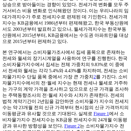
상승으로 받아들이는 경향이 있었다. 전세가격 변화를 모두 주
거서비스 비용 변화로 인식해왔던 것이다. 이는 우리나라의 임
대가격지수가 주로 전세지수로 편제된 데 기인한다. 전세가격
지수는 KB금융에서 1986년부터 편제해왔고, 한국 부동산원에
서도 2003년부터 발표하고 있으나, 월세가격지수는 한국부동
산원에서 2015년부터, KB금융에서는 수도권 아파트만을 대상
으로 2015년부터 편제하고 있다.
본 연구에서는 소비자물가조사에서 집세 품목으로 존재하는
전세와 월세의 장기시계열을 사용하여 연구를 진행한다. 한국
소비자물가지수에서 집세는 전체 가중치의 9.83%로 이 중에
서 전세와 월세는 각각 5.4%와 4.43%를 차지하며, 전세는 소비
자물가지수 단일 품목 중에서 가장 큰 가중치
2
를 가진다. 소비
자물가지수에서의 전⋅월세 지수는 현재 전세나 월세로 거주하
는 가구의 계약 가격을 조사하고 있으므로 신규 가격을 조사하
는 주택동향조사의 전⋅월세 지수와 시차가 존재한다. 전세의
법적 계약기간이 2년임을 감안하면 소비자물가 지수의 전세지
수는 약 23개월 전의 신규 가격부터 현시점의 신규 가격까지의
이동평균과 유사할 것으로 기대된다. 실제로
Figure 1
에서 소
비자물가지수 전세지수는 KB금융 전세지수의 24개월 이동평
균과 유사한 방향성을 보인다.
Figure 2
는 소비자물가지수 전