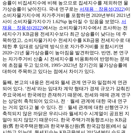
승률이 비집세지수에 비해 높으므로 집세지수를 제외하면 물
가상승률이 낮아진다. 국내 연구로는
서재용ㆍ장용성(2022)
이
소비자물가지수에 자가주거비를 포함하면 2020년부터 2021년
사이 소비자물가지수가 1.62%p 높아질 수 있음을 보였다.
서
재용ㆍ장용성(2022)
에서는 소비자물가지수에서 조사하는 전
세지수가 KB금융 전세지수보다 최근 상승률이 낮다는 데 주
목하였고, 소비자물가지수 전세지수를 KB금융 전세지수로 대
체한 후 임대료 상당액 방식으로 자가주거비를 포함시키면
2020~21년 물가상승률이 높아짐을 발견하였다. 반면, 본 연구
는 자가주거비 산출 시 전세지수를 비용화하여 반영하는 문제
에 초점을 두고 있으며, 1995~2023년 장기간의 물가상승률에
대하여 주목하고 있다는 점에서 차이가 있다.
둘째, 본고의 내용은 전세와 월세 관계 연구와 밀접하게 연관
되어 있다. ‘전세’라는 임대차 계약 형태가 경제 규모가 갖춰진
주요국에서 한국에만 존재하기 때문에, 전세와 매매 관계 연구
는 상당히 축적되어 있으나, 전ㆍ월세 관계에 대한 국내 연구
는 거의 없다고 볼 수 있다. 전ㆍ월세 관계에 대한 선행연구가
축적되지 않은 까닭은 우리나라 월세지수 시계열이 공표된 지
얼마 되지 않았기 때문이다. 한국 주택가격동향조사는 KB금
융(舊 한국주택은행)과 한국부동산원(舊 한국감정원)에서 실
시하고 있는데, 월세지수는 KB금융에서 2015년부터 수도권