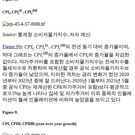
H
HR
CPI
,
CPI
,
CPI
t
t
t
Source
: 통계청 소비자물가지수, 저자 계산.
H
HR
Figure 9
는
CPI
,
CPI
,
CPI
의 전년 동기 대비 증가율이며,
t
t
t
HR
막대 그래프는
CPI
의 증가율에서
CPI
의 증가율을 차감한
t
t
값이다. 자가주거비를 포함한 소비자물가지수는 전세지수를
월세지수로 치환하여 재계산할 경우 공식 소비자물가지수보
다 증가율이 낮았으며, 이러한 격차는 금리 변화가 컸던 2020
년부터 2023년 중에 잘 드러난다. 2020년 1월부터 2023년 5월
중 공식 CPI는 재계산된 CPI(자가주거비 포함)보다 평균적으
로 0.5%p 높게 나타나 집세 및 자가주거비 이외 품목의 인플레
이션이 월세 인플레이션에 비하여 높았음을 보이고 있다
Figure 9.
CPI, CPIH, CPIHR (year over year growth)