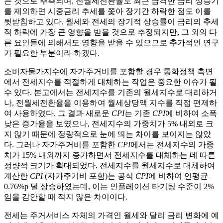
는 것으로 추측되며, 전월세전환율도 최근 급격한 금리 상승기
를 제외하면 시중금리 추세를 쫓아 장기간 하락한 점도 이를
뒷받침하고 있다. 월세와 전세의 장기적 상승률이 금리의 추세
적 하락에 가장 큰 영향을 받을 것으로 추정되지만, 그 외의 다
른 요인들에 의해서도 영향을 받을 수 있으므로 추가적인 연구
가 필요한 부분이라 하겠다.
소비자물가지수에 자가주거비를 포함할 경우 통화정책 측면
에서 전세지수를 적절하게 대체하는 작업은 중요한 이슈가 될
수 있다. 본고에서는 전세지수를 기존의 월세지수로 대리하거
나, 전월세전환율을 이용하여 월세상당액 지수를 직접 편제하
여 사용하였다. 그 결과 새로운
CPI
는 기존
CPI
에 비하여 소폭
낮은 증가율을 보였으나, 전세지수의 가중치가 5% 내외로 크
지 않기 때문에 정량적으로 눈에 띄는 차이를 보이지는 않았
다. 그러나 자가주거비를 포함한
CPI
에서는 전세지수의 가중
치가 15% 내외까지 증가하면서 전세지수를 대체하는 데 따른
정량적 크기가 확대되었다. 전세지수를 월세지수로 대체하여
계산한
CPI
(자가주거비 포함)는 공식
CPI
에 비하여 연평균
0.76%p 덜 상승하였는데, 이는 인플레이션 타기팅 수준이 2%
임을 감안할 때 적지 않은 차이이다.
전세는 주거서비스 자체의 가격인 월세와 달리 금리 변화에 예