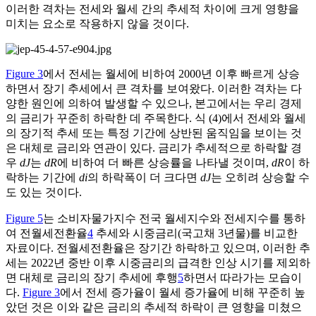
이러한 격차는 전세와 월세 간의 추세적 차이에 크게 영향을
미치는 요소로 작용하지 않을 것이다.
Figure 3
에서 전세는 월세에 비하여 2000년 이후 빠르게 상승
하면서 장기 추세에서 큰 격차를 보여왔다. 이러한 격차는 다
양한 원인에 의하여 발생할 수 있으나, 본고에서는 우리 경제
의 금리가 꾸준히 하락한 데 주목한다. 식 (4)에서 전세와 월세
의 장기적 추세 또는 특정 기간에 상반된 움직임을 보이는 것
은 대체로 금리와 연관이 있다. 금리가 추세적으로 하락할 경
우
dJ
는
dR
에 비하여 더 빠른 상승률을 나타낼 것이며,
dR
이 하
락하는 기간에
di
의 하락폭이 더 크다면
dJ
는 오히려 상승할 수
도 있는 것이다.
Figure 5
는 소비자물가지수 전국 월세지수와 전세지수를 통하
여 전월세전환율
4
추세와 시중금리(국고채 3년물)를 비교한
자료이다. 전월세전환율은 장기간 하락하고 있으며, 이러한 추
세는 2022년 중반 이후 시중금리의 급격한 인상 시기를 제외하
면 대체로 금리의 장기 추세에 후행
5
하면서 따라가는 모습이
다.
Figure 3
에서 전세 증가율이 월세 증가율에 비해 꾸준히 높
았던 것은 이와 같은 금리의 추세적 하락이 큰 영향을 미쳤으