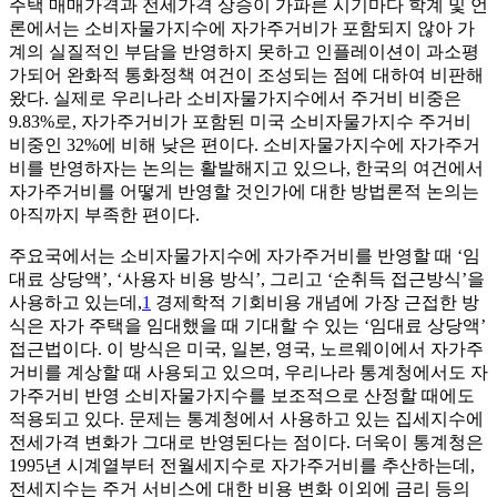
주택 매매가격과 전세가격 상승이 가파른 시기마다 학계 및 언
론에서는 소비자물가지수에 자가주거비가 포함되지 않아 가
계의 실질적인 부담을 반영하지 못하고 인플레이션이 과소평
가되어 완화적 통화정책 여건이 조성되는 점에 대하여 비판해
왔다. 실제로 우리나라 소비자물가지수에서 주거비 비중은
9.83%로, 자가주거비가 포함된 미국 소비자물가지수 주거비
비중인 32%에 비해 낮은 편이다. 소비자물가지수에 자가주거
비를 반영하자는 논의는 활발해지고 있으나, 한국의 여건에서
자가주거비를 어떻게 반영할 것인가에 대한 방법론적 논의는
아직까지 부족한 편이다.
주요국에서는 소비자물가지수에 자가주거비를 반영할 때 ‘임
대료 상당액’, ‘사용자 비용 방식’, 그리고 ‘순취득 접근방식’을
사용하고 있는데,
1
경제학적 기회비용 개념에 가장 근접한 방
식은 자가 주택을 임대했을 때 기대할 수 있는 ‘임대료 상당액’
접근법이다. 이 방식은 미국, 일본, 영국, 노르웨이에서 자가주
거비를 계상할 때 사용되고 있으며, 우리나라 통계청에서도 자
가주거비 반영 소비자물가지수를 보조적으로 산정할 때에도
적용되고 있다. 문제는 통계청에서 사용하고 있는 집세지수에
전세가격 변화가 그대로 반영된다는 점이다. 더욱이 통계청은
1995년 시계열부터 전월세지수로 자가주거비를 추산하는데,
전세지수는 주거 서비스에 대한 비용 변화 이외에 금리 등의