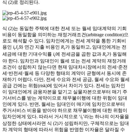
식 (2)로 정리된다.
식 (2)는 동일한 주택에 대한 전세 또는 월세 임대계약의 기회
비용이 동일함을 의미하는 재정거래조건(arbitrage condition)으
로도 해석할 수 있다. 임차인에게는 전세 계약을 통한 기회비
용인
i
J
와 연간 지출 비용인
R
가 동일하고, 임대인에게는 전
t
t
t
세금에 대한 기대수익률
i
에 전세금을 곱한 값과
R
가 동일해
t
t
야 한다. 임차인과 임대인이 월세 또는 전세 계약의 재정거래
조건이 성립하지 않는다면 현재 임대차시장에서의 전세⋅준전
세⋅반전세⋅월세 등 다양한 형태의 계약이 균형에서 동시에 존
재하기 어렵다. 다만, 전세 수요와 전세 공급, 월세 수요와 월세
공급 간에는 위험(risk)에 있어서 차이가 있다. 전세는 임차인
이 임대인에게 금융자본을 맡기고 실물자본으로부터 매기 주
거서비스를 받는 계약이므로 채무불이행에 대한 위험이 임대
인에게 있다. 반면, 월세는 임대인이 매기에 임차인으로부터
주거서비스 비용을 받아야 하므로 채무불이행에 대한 위험이
임차인에게 있다. 따라서 거시적으로 ‘
i
’라는 하나의 이자율을
t
상정한 상태에서라면 식 (2)가 성립하지만, 구체적으로는 임대
차 계약의 형태에 따라서 위험을 반영한 이자율은 달라질 수