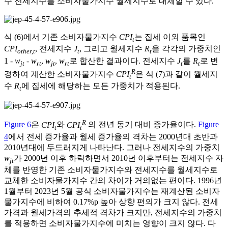
수 전세지수를 소비자물가지수 월세지수로 대체할 수 있다.
식 (6)에서 기존 소비자물가지수
CPI
는 집세 이외 품목인
t
CPI
, 전세지수
J
, 그리고 월세지수
R
을 각각의 가중치인
other,t
t
t
1 -
w
-
w
,
w
,
w
로 합산한 결과이다. 전세지수
J
를
R
로 변
jt
rt
jt
rt
t
t
R
경하여 계산한 소비자물가지수
CPI
은 식 (7)과 같이 월세지
t
수
R
에 집세에 해당하는 모든 가중치가 적용된다.
t
R
Figure 6
은
CPI
와
CPI
의 전년 동기 대비 증가율이다.
Figure
t
t
4
에서 전세 증가율과 월세 증가율의 격차는 2000년대 초반과
2010년대에 두드러지게 나타난다. 그러나 전세지수의 가중치
w
가 2000년 이후 하락하면서 2010년 이후부터는 전세지수 자
jt
체를 반영한 기존 소비자물가지수와 전세지수를 월세지수로
교체한 소비자물가지수 간의 차이가 거의없는 편이다. 1996년
1월부터 2023년 5월 공식 소비자물가지수는 재계산된 소비자
물가지수에 비하여 0.17%p 높아 상향 편의가 크지 않다. 전세
가격과 월세가격의 추세적 격차가 크지만, 전세지수의 가중치
를 적용하면 소비자물가지수에 미치는 영향이 크지 않다. 다