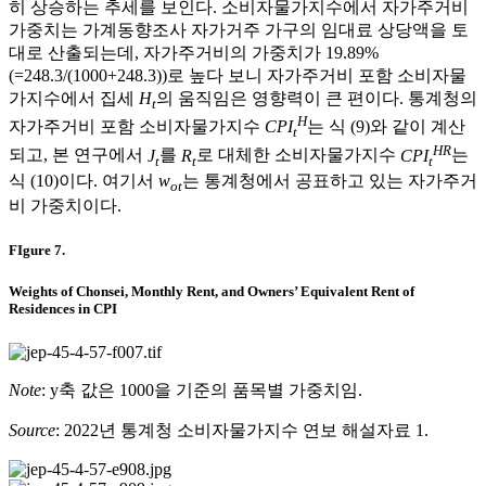
히 상승하는 추세를 보인다. 소비자물가지수에서 자가주거비
가중치는 가계동향조사 자가거주 가구의 임대료 상당액을 토
대로 산출되는데, 자가주거비의 가중치가 19.89%
(=248.3/(1000+248.3))로 높다 보니 자가주거비 포함 소비자물
가지수에서 집세
H
의 움직임은 영향력이 큰 편이다. 통계청의
t
H
자가주거비 포함 소비자물가지수
CPI
는 식 (9)와 같이 계산
t
HR
되고, 본 연구에서
J
를
R
로 대체한 소비자물가지수
CPI
는
t
t
t
식 (10)이다. 여기서
w
는 통계청에서 공표하고 있는 자가주거
ot
비 가중치이다.
FIgure 7.
Weights of Chonsei, Monthly Rent, and Owners’ Equivalent Rent of
Residences in CPI
Note
: y축 값은 1000을 기준의 품목별 가중치임.
Source
: 2022년 통계청 소비자물가지수 연보 해설자료 1.