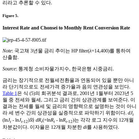
리라고 추론할 수 있다.
Figure 5.
Interest Rate and Chonsei to Monthly Rent Conversion Rate
Note
: 국고채 3년물 금리 추이는 HP filter(
λ
=14,400)를 통하여
산출함.
Source
: 통계청 소비자물가지수, 한국은행 시중금리.
금리는 장기적으로 전월세전환율과 연동되어 있을 뿐만 아니
라 단기적으로도 전세가격 증가율과 음의 연관성을 보인다.
Table 1
은 식 (5)의 회귀분석 결과로, 2001년 1월부터 2023년 5
월 중 전세와 월세, 그리고 금리 간의 상관관계를 보여준다. 이
결과는 전세를 월세 및 금리의 영향력으로 설명하는 것이 아니
라 세 변수 간의 상관성을 실증적으로 파악하기 위함이다.
dJ
t
(ln
J
- ln
J
)와
dR
(=ln
R
- ln
R
)는 각각 로그 지수의 12개월
t
t
-12
t
t
t
-12
차분값이다. 이자율은 12개월 차분한
di
를 사용하였다.