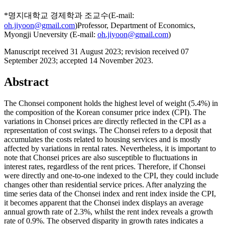
*명지대학교 경제학과 조교수(E-mail:
oh.jiyoon@gmail.com
)Professor, Department of Economics,
Myongji Uneversity (E-mail:
oh.jiyoon@gmail.com
)
Manuscript received 31 August 2023
;
revision received 07
September 2023
;
accepted 14 November 2023.
Abstract
The Chonsei component holds the highest level of weight (5.4%) in
the composition of the Korean consumer price index (CPI). The
variations in Chonsei prices are directly reflected in the CPI as a
representation of cost swings. The Chonsei refers to a deposit that
accumulates the costs related to housing services and is mostly
affected by variations in rental rates. Nevertheless, it is important to
note that Chonsei prices are also susceptible to fluctuations in
interest rates, regardless of the rent prices. Therefore, if Chonsei
were directly and one-to-one indexed to the CPI, they could include
changes other than residential service prices. After analyzing the
time series data of the Chonsei index and rent index inside the CPI,
it becomes apparent that the Chonsei index displays an average
annual growth rate of 2.3%, whilst the rent index reveals a growth
rate of 0.9%. The observed disparity in growth rates indicates a