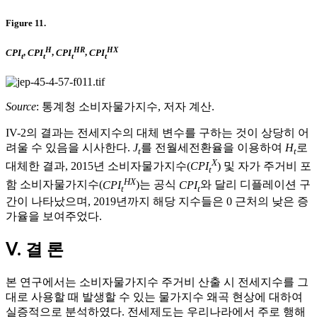
Figure 11.
H
HR
HX
CPI
,
CPI
,
CPI
,
CPI
t
t
t
t
Source
: 통계청 소비자물가지수, 저자 계산.
IV-2의 결과는 전세지수의 대체 변수를 구하는 것이 상당히 어
려울 수 있음을 시사한다.
J
를 전월세전환율을 이용하여
H
로
t
t
X
대체한 결과, 2015년 소비자물가지수(
CPI
) 및 자가 주거비 포
t
HX
함 소비자물가지수(
CPI
)는 공식
CPI
와 달리 디플레이션 구
t
t
간이 나타났으며, 2019년까지 해당 지수들은 0 근처의 낮은 증
가율을 보여주었다.
Ⅴ. 결 론
본 연구에서는 소비자물가지수 주거비 산출 시 전세지수를 그
대로 사용할 때 발생할 수 있는 물가지수 왜곡 현상에 대하여
실증적으로 분석하였다. 전세제도는 우리나라에서 주로 행해