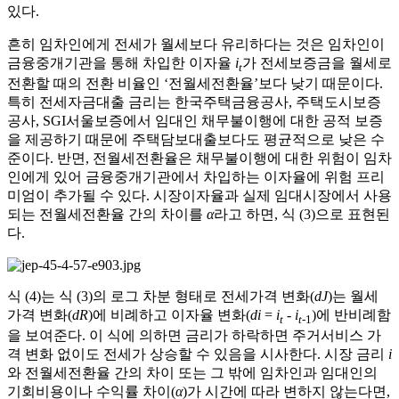
있다.
흔히 임차인에게 전세가 월세보다 유리하다는 것은 임차인이
금융중개기관을 통해 차입한 이자율
i
가 전세보증금을 월세로
t
전환할 때의 전환 비율인 ‘전월세전환율’보다 낮기 때문이다.
특히 전세자금대출 금리는 한국주택금융공사, 주택도시보증
공사, SGI서울보증에서 임대인 채무불이행에 대한 공적 보증
을 제공하기 때문에 주택담보대출보다도 평균적으로 낮은 수
준이다. 반면, 전월세전환율은 채무불이행에 대한 위험이 임차
인에게 있어 금융중개기관에서 차입하는 이자율에 위험 프리
미엄이 추가될 수 있다. 시장이자율과 실제 임대시장에서 사용
되는 전월세전환율 간의 차이를
α
라고 하면, 식 (3)으로 표현된
다.
식 (4)는 식 (3)의 로그 차분 형태로 전세가격 변화(
dJ
)는 월세
가격 변화(
dR
)에 비례하고 이자율 변화(
di
=
i
-
i
)에 반비례함
t
t
-1
을 보여준다. 이 식에 의하면 금리가 하락하면 주거서비스 가
격 변화 없이도 전세가 상승할 수 있음을 시사한다. 시장 금리
i
와 전월세전환율 간의 차이 또는 그 밖에 임차인과 임대인의
기회비용이나 수익률 차이(
α
)가 시간에 따라 변하지 않는다면,