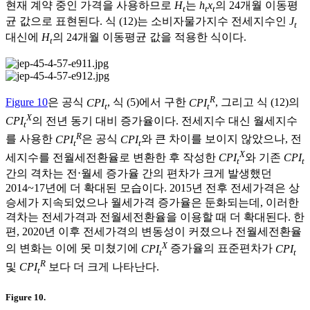
현재 계약 중인 가격을 사용하므로
H
는
h
x
의 24개월 이동평
t
t
t
균 값으로 표현된다. 식 (12)는 소비자물가지수 전세지수인
J
t
대신에
H
의 24개월 이동평균 값을 적용한 식이다.
t
R
Figure 10
은 공식
CPI
, 식 (5)에서 구한
CPI
, 그리고 식 (12)의
t
t
X
CPI
의 전년 동기 대비 증가율이다. 전세지수 대신 월세지수
t
R
를 사용한
CPI
은 공식
CPI
와 큰 차이를 보이지 않았으나, 전
t
t
X
세지수를 전월세전환율로 변환한 후 작성한
CPI
와 기존
CPI
t
t
간의 격차는 전⋅월세 증가율 간의 편차가 크게 발생했던
2014~17년에 더 확대된 모습이다. 2015년 전후 전세가격은 상
승세가 지속되었으나 월세가격 증가율은 둔화되는데, 이러한
격차는 전세가격과 전월세전환율을 이용할 때 더 확대된다. 한
편, 2020년 이후 전세가격의 변동성이 커졌으나 전월세전환율
X
의 변화는 이에 못 미쳤기에
CPI
증가율의 표준편차가
CPI
t
t
R
및
CPI
보다 더 크게 나타난다.
t
Figure 10.