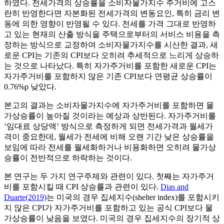
하였다. 전세가격의 상승률을 소비자물가지수 주거비에 고스
란히 반영한다면 자본화된 전세가격의 변동요인, 특히 금리 변
동에 의한 영향이 반영될 수 있다. 전세를 가격 그대로 반영하
고 있는 현재의 산출 방식을 주택으로부터의 서비스 비용을 측
정하는 방식으로 교정하여 소비자물가지수를 시산한 결과, 새
로운 CPI는 기존의 CPI보다 오히려 추세적으로 느리게 상승하
는 것으로 나타났다. 특히 자가주거비를 포함한 새로운 CPI는
자가주거비를 포함하지 않은 기존 CPI보다 연평균 상승률이
0.76%p 낮았다.
본고의 결과는 소비자물가지수에 자가주거비를 포함하면 물
가상승률이 높아질 것이라는 예상과 상반된다. 자가주거비를
‘임대료 상당액’ 방식으로 측정하게 되면 전세가격과 월세가
격이 중요한데, 월세가 전세에 비해 오랜 기간 낮은 상승률을
보임에 따라 전세를 월세화하거나 비용화하면 오히려 물가상
승률이 전반적으로 하락하는 것이다.
본 연구는 두 가지 연구주제와 관련이 있다. 첫째는 자가주거
비를 포함시킬 때 CPI 상승률과 관련이 있다.
Dias and
Duarte(2019)
는 미국의 경우 집세지수(shelter index)를 포함시키
지 않은 CPI가 자가주거비를 포함하고 있는 공식 CPI보다 물
가상승률이 낮음을 보였다. 미국의 경우 집세지수의 장기적 상