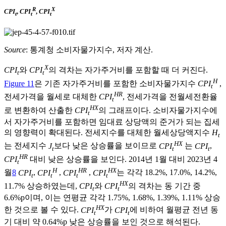
R
X
CPI
,
CPI
,
CPI
t
t
t
Source
: 통계청 소비자물가지수, 저자 계산.
X
CPI
와
CPI
의 격차는 자가주거비를 포함할 때 더 커진다.
t
t
H
Figure 11
은 기존 자가주거비를 포함한 소비자물가지수
CPI
,
t
HR
전세가격을 월세로 대체한
CPI
, 전세가격을 전월세전환율
t
HX
로 변환하여 산출한
CPI
의 그래프이다. 소비자물가지수에
t
서 자가주거비를 포함하면 임대료 상당액의 준거가 되는 집세
의 영향력이 확대된다. 전세지수를 대체한 월세상당액지수
H
t
HX
는 전세지수
J
보다 낮은 상승률을 보이므로
CPI
는
CPI
,
t
t
t
HR
CPI
대비 낮은 상승률을 보인다. 2014년 1월 대비 2023년 4
t
H
HR
HX
월
8
CPI
,
CPI
,
CPI
,
CPI
는 각각 18.2%, 17.0%, 14.2%,
t
t
t
t
HX
11.7% 상승하였는데,
CPI
와
CPI
의 격차는 동 기간 중
t
t
6.6%p이며, 이는 연평균 각각 1.75%, 1.68%, 1.39%, 1.11% 상승
HX
한 것으로 볼 수 있다.
CPI
가
CPI
에 비하여 월평균 전년 동
t
t
기 대비 약 0.64%p 낮은 상승률을 보인 것으로 해석된다.